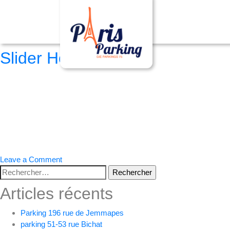
Archives :
Sliders
Sliders post type
Slider Home
on
Leave a Comment
Rechercher :
Slider
Home
Articles récents
Parking 196 rue de Jemmapes
parking 51-53 rue Bichat