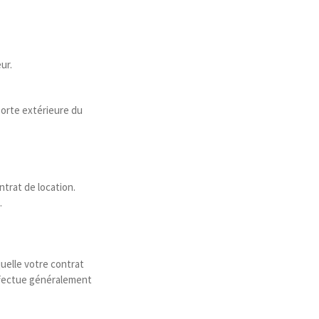
ur.
porte extérieure du
ntrat de location.
.
quelle votre contrat
effectue généralement